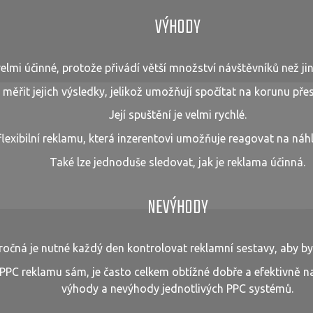
VÝHODY
elmi účinné, protože přivádí větší množství návštěvníků než ji
měřit jejich výsledky, jelikož umožňují spočítat na korunu pře
Její spuštění je velmi rychlé.
flexibilní reklamu, která inzerentovi umožňuje reagovat na náh
Také lze jednoduše sledovat, jak je reklama účinná.
NEVÝHODY
očná je nutné každý den kontrolovat reklamní sestavy, aby b
 PPC reklamu sám, je často celkem obtížné dobře a efektivně n
výhody a nevýhody jednotlivých PPC systémů.