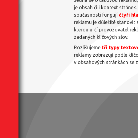
je obsah čili kontext stráne
současnosti fungují
čtyři h
reklamu je důležité stanovit 
kterou určí provozovatel re
zadaných klíčových slov.
Rozlišujeme
tři typy texto
reklamy zobrazují podle klíčo
v obsahových stránkách se z