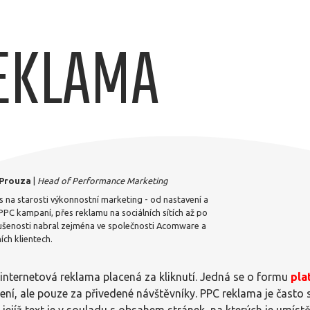
EKLAMA
 Prouza
|
Head of Performance Marketing
s na starosti výkonnostní marketing - od nastavení a
PPC kampaní, přes reklamu na sociálních sítích až po
ušenosti nabral zejména ve společnosti Acomware a
ích klientech.
 internetová reklama placená za kliknutí. Jedná se o formu
pla
ení, ale pouze za přivedené návštěvníky. PPC reklama je čast
ejíž text je v souladu s obsahem stránek, na kterých je umístěn