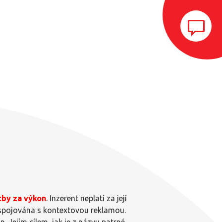
tby za výkon
. Inzerent neplatí za její
o spojována s kontextovou reklamou.
. Jejím cílem, jak je z názvu patrné,