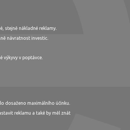
né, stejně nákladné reklamy.
sně návratnost investic.
lé výkyvy v poptávce.
ylo dosaženo maximálního účinku.
astavit reklamu a také by měl znát