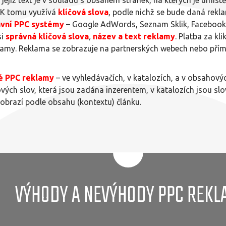
k. K tomu využívá
klíčová slova
, podle nichž se bude daná rekl
lavní PPC systémy
– Google AdWords, Seznam Sklik, Facebook A
si
správná klíčová slova
,
název
a text reklamy
. Platba za kl
klamy. Reklama se zobrazuje na partnerských webech nebo přím
vé PPC reklamy
– ve vyhledávačích, v katalozích, a v obsahový
vých slov, která jsou zadána inzerentem, v katalozích jsou slo
obrazí podle obsahu (kontextu) článku.
VÝHODY A NEVÝHODY PPC REKL