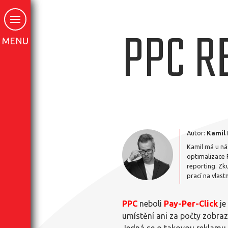
PPC R
MENU
Autor:
Kamil
Kamil má u ná
optimalizace 
reporting. Zk
prací na vlastn
PPC
neboli
Pay-Per-Click
je
umístění ani za počty zobraz
Jedná se o takovou reklamu, j